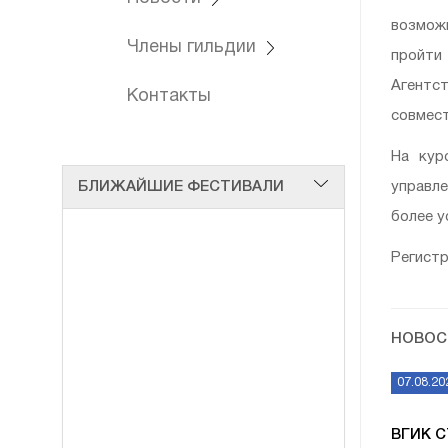
возмож
Члены гильдии
пройти
Агентст
Контакты
совместн
На кур
БЛИЖАЙШИЕ ФЕСТИВАЛИ
управле
более у
Регистр
НОВОС
07.08.20
ВГИК 