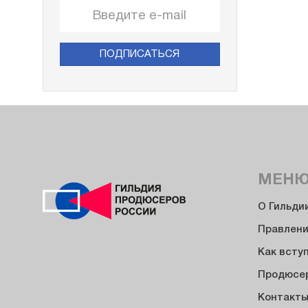
ПОДПИСАТЬСЯ
МЕН
О Гильди
Правлен
Как всту
Продюсе
Контакт