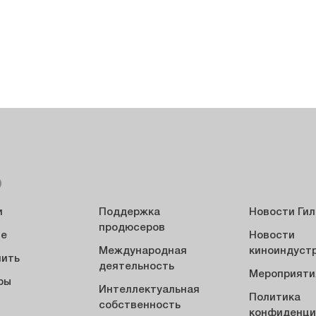
Ю
и
Поддержка
Новости Ги
продюсеров
ие
Новости
Международная
киноиндуст
пить
деятельность
Мероприяти
ры
Интеллектуальная
Политика
ы
собственность
конфиденци