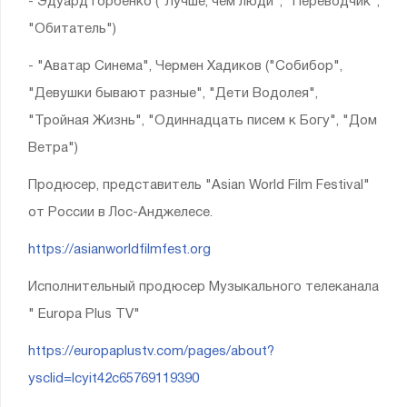
- Эдуард Горбенко ("Лучше, чем люди", "Переводчик",
"Обитатель")
- "Аватар Синема", Чермен Хадиков ("Собибор",
"Девушки бывают разные", "Дети Водолея",
"Тройная Жизнь", "Одиннадцать писем к Богу", "Дом
Ветра")
Продюсер, представитель "Asian World Film Festival"
от России в Лос-Анджелесе.
https://asianworldfilmfest.org
Исполнительный продюсер Музыкального телеканала
" Europa Plus TV"
https://europaplustv.com/pages/about?
ysclid=lcyit42c65769119390