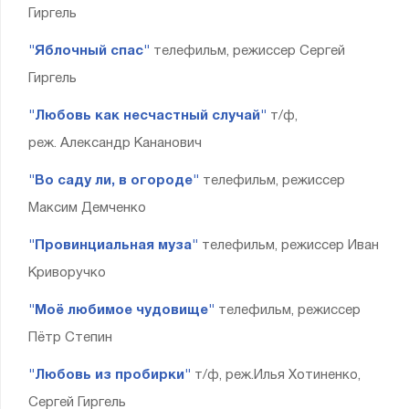
Гиргель
"Яблочный спас"
телефильм, режиссер Сергей
Гиргель
"Любовь как несчастный случай"
т/ф,
реж. Александр Кананович
"Во саду ли, в огороде"
телефильм, режиссер
Максим Демченко
"Провинциальная муза"
телефильм, режиссер Иван
Криворучко
"Моё любимое чудовище"
телефильм, режиссер
Пётр Степин
"Любовь из пробирки"
т/ф, реж.Илья Хотиненко,
Сергей Гиргель