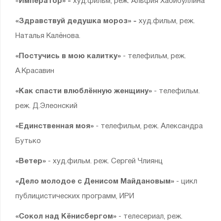
«
Император» -
худ.фильм, реж. Альфия Хабибуллина
«Здравствуй дедушка мороз» -
худ.фильм, реж.
Наталья Калёнова.
«Постучись в мою калитку»
- телефильм, реж.
А.Красавин
«Как спасти влюблённую женщину»
- телефильм.
реж. Д.Элеонский
«Единственная моя»
- телефильм, реж. Александра
Бутько
«Ветер»
- худ.фильм. реж. Сергей Члиянц
«Дело молодое с Денисом Майдановым»
- цикл
публицистических программ, ИРИ
«Сокол над Кёнисбергом»
- телесериал, реж.