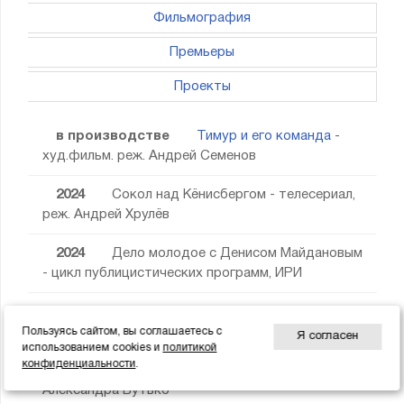
Фильмография
Премьеры
Проекты
в производстве
Тимур и его команда
-
худ.фильм. реж. Андрей Семенов
2024
Сокол над Кёнисбергом - телесериал,
реж. Андрей Хрулёв
2024
Дело молодое с Денисом Майдановым
- цикл публицистических программ, ИРИ
2024
Ветер
- худ.фильм. реж. Сергей
Члиянц
Пользуясь сайтом, вы соглашаетесь с
Я согласен
использованием cookies и
политикой
конфиденциальности
.
2024
Единственная моя
- телефильм, реж.
Александра Бутько