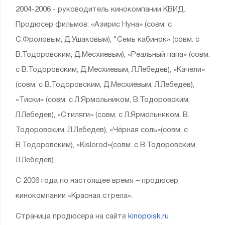
2004-2006 - руководитель кинокомпании КВИД.
Продюсер фильмов: «Азирис Нуна» (совм. с
С.Фроловым, Д.Ушаковым), "Семь кабинок» (совм. с
В.Тодоровским, Д.Месхиевым), «Реальный папа» (совм.
с В.Тодоровским, Д.Месхиевым, Л.Лебедев), «Качели»
(совм. с В.Тодоровским, Д.Месхиевым, Л.Лебедев),
«Тиски» (совм. с Л.Ярмольником, В.Тодоровским,
Л.Лебедев), «Стиляги» (совм. с Л.Ярмольником, В.
Тодоровским, Л.Лебедев), «Чёрная соль»(совм. с
В.Тодоровским), «Kislorod»(совм. с В.Тодоровским,
Л.Лебедев).
С 2006 года по настоящее время – продюсер
кинокомпании «Красная стрела».
Страница продюсера на сайте
kinopoisk.ru