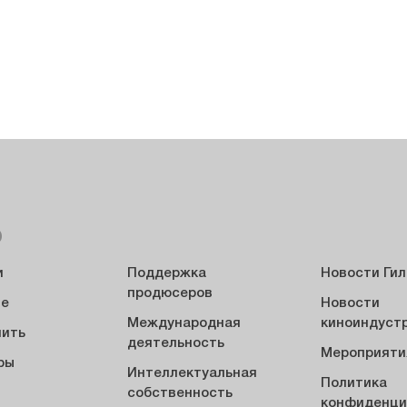
Ю
и
Поддержка
Новости Ги
продюсеров
ие
Новости
Международная
киноиндуст
пить
деятельность
Мероприяти
ры
Интеллектуальная
Политика
ы
собственность
конфиденци