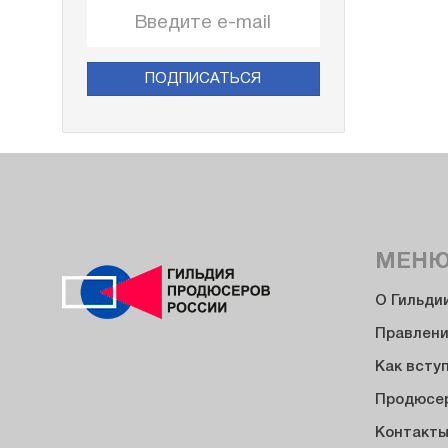
ПОДПИСАТЬСЯ
МЕН
О Гильди
Правлен
Как всту
Продюсе
Контакт