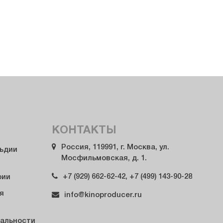
КОНТАКТЫ
Россия, 119991, г. Москва, ул.
льдии
Мосфильмовская, д. 1.
+7 (929) 662-62-42, +7 (499) 143-90-28
рии
я
info@kinoproducer.ru
альности