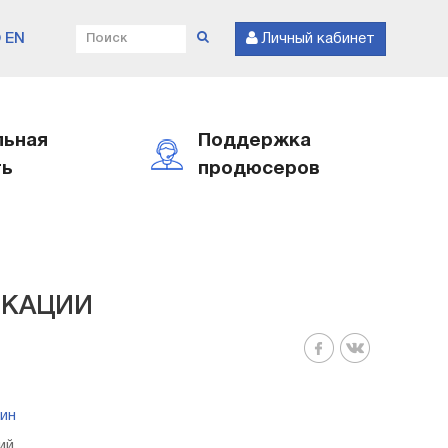
EN
Личный кабинет
льная
Поддержка
ть
продюсеров
ИКАЦИИ
ин
ий