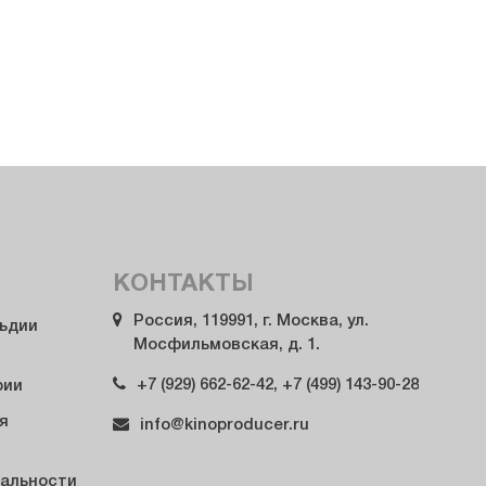
КОНТАКТЫ
Россия, 119991, г. Москва, ул.
льдии
Мосфильмовская, д. 1.
+7 (929) 662-62-42, +7 (499) 143-90-28
рии
я
info@kinoproducer.ru
альности