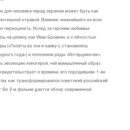
не для человека перед экраном может быть как
нительной отравой. Влияние «важнейшего из всех
но переоценить. Вслед за героями любимых
ь на целину, как Иван Бровкин, и с лёгкостью
ы («Полёты во сне и наяву»), становились
дного года») и пополняли ряды «Интердевочек».
ть эволюцию киногероя, чей вымышленный образ
свидетельствует о времени, его породившем. 1-ая
том, как трансформировался советский-российский
 гг. Во 2-м фильме дается обзор современной