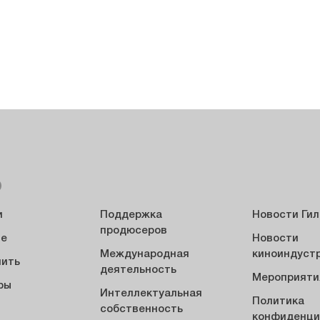
Ю
и
Поддержка
Новости Ги
продюсеров
ие
Новости
Международная
киноиндуст
пить
деятельность
Мероприяти
ры
Интеллектуальная
Политика
ы
собственность
конфиденци