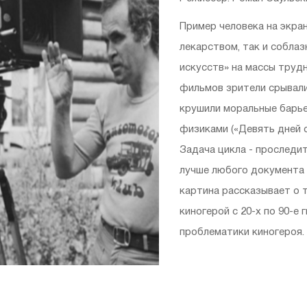
Пример человека на экра
лекарством, так и соблаз
искусств» на массы труд
фильмов зрители срывалис
крушили моральные барьер
физиками («Девять дней о
Задача цикла - проследи
лучше любого документа 
картина рассказывает о 
киногерой с 20-х по 90-е
проблематики киногероя.