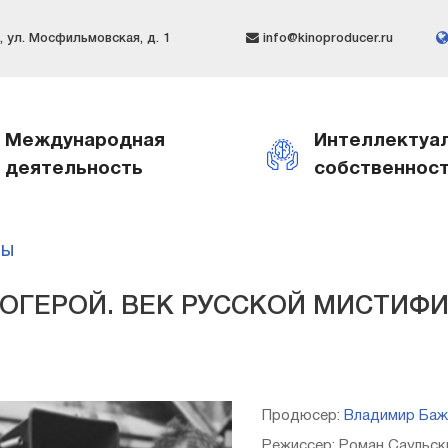
 ул. Мосфильмовская, д. 1
info@kinoproducer.ru
Международная
Интеллектуа
деятельность
собственнос
МЫ
ОГЕРОЙ. ВЕК РУССКОЙ МИСТИФ
Продюсер:
Владимир Баж
Режиссер: Роман Саульск