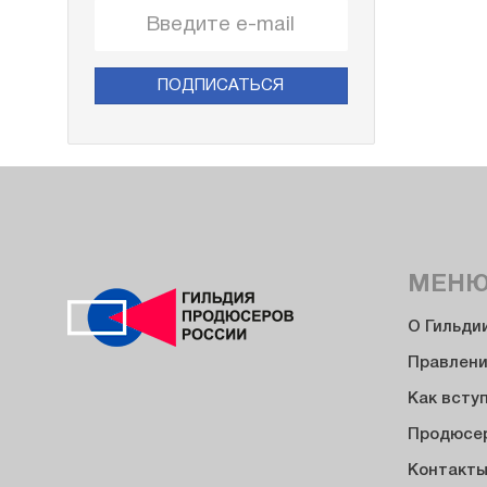
ПОДПИСАТЬСЯ
МЕН
О Гильди
Правлен
Как всту
Продюсе
Контакт