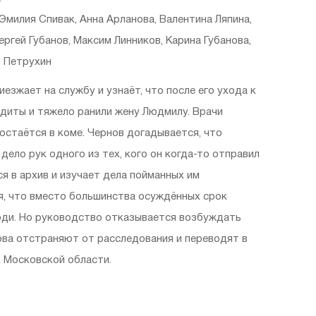
 Эмилия Спивак, Анна Арланова, Валентина Ляпина,
ргей Губанов, Максим Линников, Карина Губанова,
й Петрухин
езжает на службу и узнаёт, что после его ухода к
ндиты и тяжело ранили жену Людмилу. Врачи
 остаётся в коме. Чернов догадывается, что
ело рук одного из тех, кого он когда-то отправил
я в архив и изучает дела пойманных им
я, что вместо большинства осуждённых срок
ди. Но руководство отказывается возбуждать
ова отстраняют от расследования и переводят в
 Московской области.