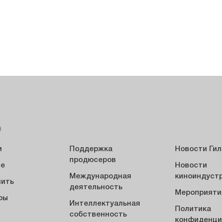
Ю
и
Поддержка
Новости Ги
продюсеров
ие
Новости
Международная
киноиндуст
пить
деятельность
Мероприяти
ры
Интеллектуальная
Политика
ы
собственность
конфиденци