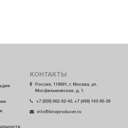
КОНТАКТЫ
Россия, 119991, г. Москва, ул.
льдии
Мосфильмовская, д. 1.
+7 (929) 662-62-42, +7 (499) 143-90-28
рии
я
info@kinoproducer.ru
альности