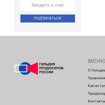
ПОДПИСАТЬСЯ
МЕН
О Гильди
Правлен
Как всту
Продюсе
Контакт