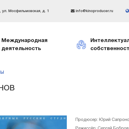
 ул. Мосфильмовская, д. 1
info@kinoproducer.ru
Международная
Интеллектуа
деятельность
собственнос
МЫ
НОВ
Продюсер: Юрий Сапрон
Режиссёр: Сергей Бобров