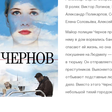
В ролях: Виктор Логинов,
Александр Поликарпов, Се
Елена Соловьёва, Алексе
Майор полиции Чернов при
нему в дом ворвались ба
спасают ей жизнь, но она
покушение на Людмилу — д
в тюрьму. Он отправляетс
преступников. Выясняетс
отбывают подставные лю
дело. Вместо этого Черн
небольшой тихий городок