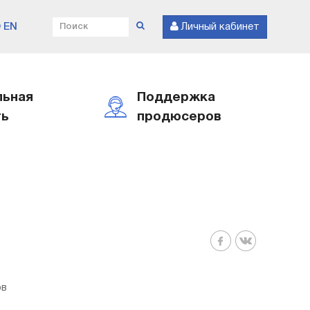
EN
Личный кабинет
льная
Поддержка
ть
продюсеров
ов
.